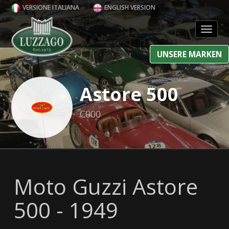
VERSIONE ITALIANA
ENGLISH VERSION
Toggl
UNSERE MARKEN
Astore 500
C000
Moto Guzzi Astore
500 - 1949