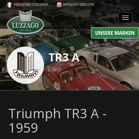
VERSIONE ITALIANA
ENGLISH VERSION
Toggl
UNSERE MARKEN
TR3 A
C980
Triumph TR3 A -
1959