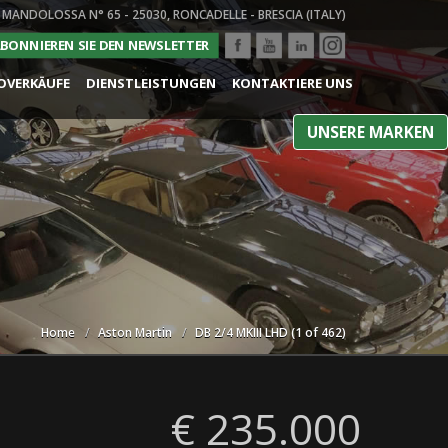
 MANDOLOSSA N° 65 - 25030, RONCADELLE - BRESCIA (ITALY)
BONNIEREN SIE DEN NEWSLETTER
OVERKÄUFE
DIENSTLEISTUNGEN
KONTAKTIERE UNS
UNSERE MARKEN
Home
Aston Martin
DB 2/4 MKIII LHD (1 of 462)
€ 235.000