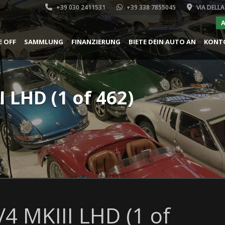
+39 030 2411531
+39 338 7855045
VIA DELLA
A
E OFF
SAMMLUNG
FINANZIERUNG
BIETE DEIN AUTO AN
KONT
I LHD (1 of 462)
4 MKIII LHD (1 of