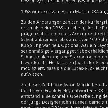
dessen 2,9-Liter-Reihensechszylinder-Mot
1958 wurde er vom Aston Martin DB4 abge
Zu den Änderungen zählten der Kühlergri
erstmals beim DB3S zu sehen), der die Fo
prägen sollte, ein neues Armaturenbrett i
Scheibenbremsen ab den ersten 100 Fahrz
Kupplung war neu. Optional war ein Layc
serienmäßige Vierganggetriebe erhältlich
Schneckenlenkung und Starrachse hinten
II wurden die Heckflossen (nach der Prod
modifiziert, dass sie die Lucas-Rückleuc
aufwiesen.
Zu dieser Zeit hatte Aston Martin berei
für die von Frank Feeley entworfene DB2
entstand. Eine schnelle Überarbeitung de
der junge Designer John Turner, damals 17
dem Heck des DB2/4 zu kombinieren. So en