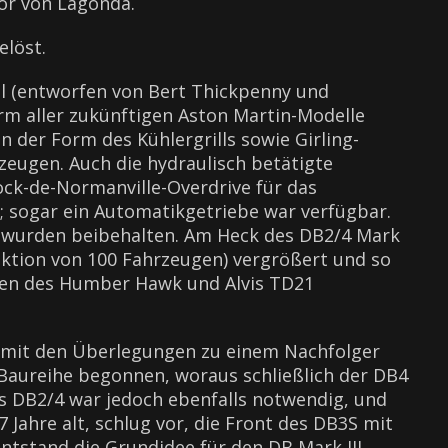
or von Lagonda.
löst.
ll (entworfen von Bert Thickpenny und
rm aller zukünftigen Aston Martin-Modelle
n der Form des Kühlergrills sowie Girling-
eugen. Auch die hydraulisch betätigte
ock-de-Normanville-Overdrive für das
; sogar ein Automatikgetriebe war verfügbar.
 wurden beibehalten. Am Heck des DB2/4 Mark
uktion von 100 Fahrzeugen) vergrößert und so
hten des Humber Hawk und Alvis TD21
ts mit den Überlegungen zu einem Nachfolger
-Baureihe begonnen, woraus schließlich der DB4
s DB2/4 war jedoch ebenfalls notwendig, und
 Jahre alt, schlug vor, die Front des DB3S mit
tstand die Grundidee für den DB Mark III.