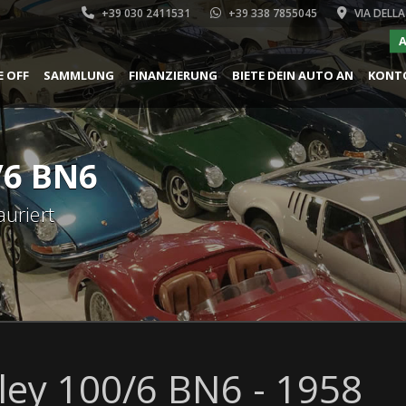
+39 030 2411531
+39 338 7855045
VIA DELLA
A
E OFF
SAMMLUNG
FINANZIERUNG
BIETE DEIN AUTO AN
KONT
/6 BN6
auriert
ley 100/6 BN6 - 1958