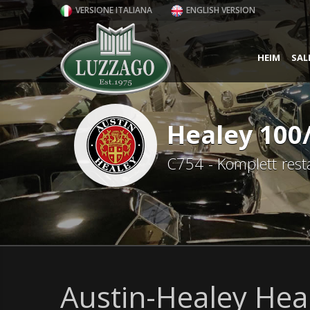
VERSIONE ITALIANA
ENGLISH VERSION
HEIM
SAL
Healey 100
C754 - Komplett rest
Austin-Healey Hea