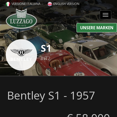
VERSIONE ITALIANA
ENGLISH VERSION
Toggl
UNSERE MARKEN
S1
INT2
Bentley S1 - 1957