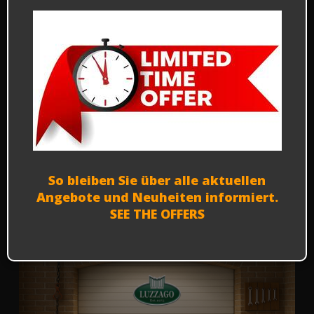
Ford Mustang 289 Automatic - 1966
C000
€ 35.000
Finanzierungsmöglichkeiten
So bleiben Sie über alle aktuellen
Angebote und Neuheiten informiert.
SEE THE OFFERS