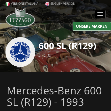
VERSIONE ITALIANA
ENGLISH VERSION
Toggl
UNSERE MARKEN
600 SL (R129)
C1030
Mercedes-Benz 600
SL (R129) - 1993