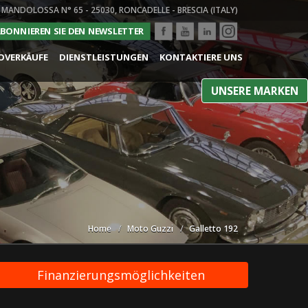
 MANDOLOSSA N° 65 - 25030, RONCADELLE - BRESCIA (ITALY)
BONNIEREN SIE DEN NEWSLETTER
OVERKÄUFE
DIENSTLEISTUNGEN
KONTAKTIERE UNS
UNSERE MARKEN
Home
Moto Guzzi
Galletto 192
Finanzierungsmöglichkeiten