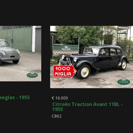
beglas - 1955
€ 16.000
Citroën Traction Avant 11BL -
1955
C862