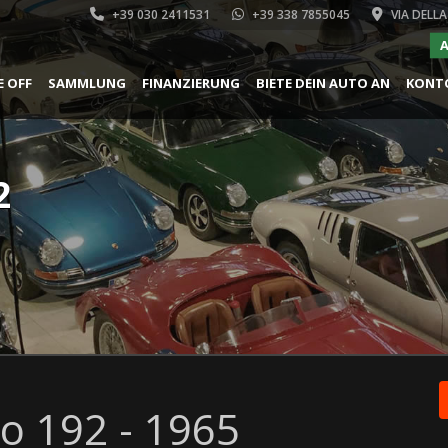
+39 030 2411531
+39 338 7855045
VIA DELLA
A
E OFF
SAMMLUNG
FINANZIERUNG
BIETE DEIN AUTO AN
KONT
2
o 192 - 1965