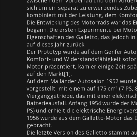
zwischen dem Vorderrad und dem vordere
sich um ein separat zu erwerbendes Zubehö
kombiniert mit der Leistung, dem Komfor
Die Entwicklung des Motorrads war das Er
begann: Die ersten Experimente bei Moto
Eigenschaften des Galletto, das jedoch i
auf dieses Jahr zurück.
Der Prototyp wurde auf dem Genfer Autosa
Komfort- und Widerstandsfähigkeit sofort
Motor präsentiert, kam er einige Zeit sp
auf den Markt[1].
Auf dem Mailänder Autosalon 1952 wurde 
vorgestellt, mit einem auf 175 cm³ (7 PS
Vierganggetriebe, das mit einer elektris
Batterieausfall. Anfang 1954 wurde der Mo
PS) und erhielt die elektrische Energiev
1956 wurde aus dem Galletto-Motor das E
gebracht.
Die letzte Version des Galletto stammt a