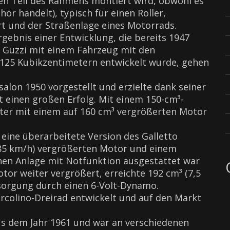
n Teil des Rahmens montiert wird, obwohl es
r handelt), typisch für einen Roller,
t und der Straßenlage eines Motorrads.
gebnis einer Entwicklung, die bereits 1947
 Guzzi mit einem Fahrzeug mit den
n 125 Kubikzentimetern entwickelt wurde, gehen
lon 1950 vorgestellt und erzielte dank seiner
 einen großen Erfolg. Mit einem 150-cm³-
äter mit einem auf 160 cm³ vergrößerten Motor
eine überarbeitete Version des Galletto
, 85 km/h) vergrößerten Motor und einem
chen Anlage mit Notfunktion ausgestattet war
tor weiter vergrößert, erreichte 192 cm³ (7,5
ersorgung durch einen 6-Volt-Dynamo.
rcolino-Dreirad entwickelt und auf den Markt
us dem Jahr 1961 und war an verschiedenen