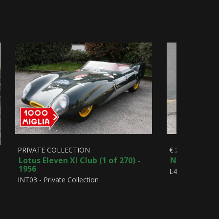
€ 2.500
PRIVATE COLLECTION
NSU Max 250
Lotus Eleven XI Club (1 of 270) -
1956
L463
INT03 - Private Collection