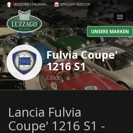
VERSIONE ITALIANA
ENGLISH VERSION
Toggl
UNSERE MARKEN
Fulvia Coupe'
1216 S1
C1000
Lancia Fulvia
Coupe' 1216 S1 -