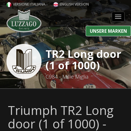
VERSIONE ITALIANA
ENGLISH VERSION
Toggl
UNSERE MARKEN
TR2 Long door
(1 of 1000)
C984 - Mille Miglia
Triumph TR2 Long
door (1 of 1000) -