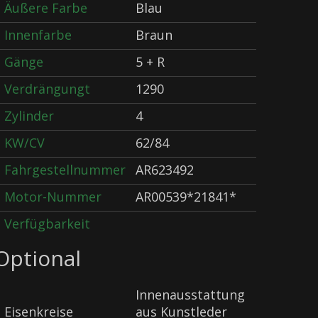
Äußere Farbe
Blau
Innenfarbe
Braun
Gänge
5 + R
Verdrängungt
1290
Zylinder
4
KW/CV
62/84
Fahrgestellnummer
AR623492
Motor-Nummer
AR00539*21841*
Verfügbarkeit
Optional
Innenausstattung
Eisenkreise
aus Kunstleder