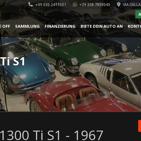
+39 030 2411531
+39 338 7855045
VIA DELLA
A
E OFF
SAMMLUNG
FINANZIERUNG
BIETE DEIN AUTO AN
KONT
Ti S1
1300 Ti S1 - 1967