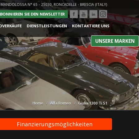
 MANDOLOSSA N° 65 - 25030, RONCADELLE - BRESCIA (ITALY)
BONNIEREN SIE DEN NEWSLETTER
OVERKÄUFE
DIENSTLEISTUNGEN
KONTAKTIERE UNS
UNSERE MARKEN
Home
Alfa Romeo
Giulia 1300 Ti S1
Finanzierungsmöglichkeiten